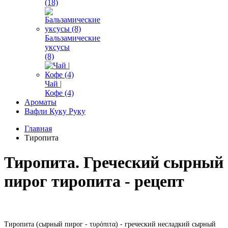
(18)
Бальзамические
уксусы
(8)
Чай |
Кофе (4)
Ароматы
Вафли Куку Руку
Главная
Тиропита
Тиропита. Греческий сырный
пирог тиропита - рецепт
Тиропита (сырный пирог - τυρόπιτα) - греческий несладкий сырный