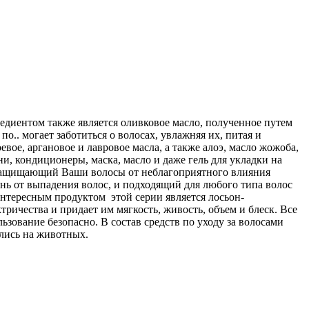
редиентом также является оливковое масло, полученное путем
 по
..
могает заботиться о волосах, увлажняя их, питая и
евое, аргановое и лавровое масла, а также алоэ, масло жожоба,
, кондиционеры, маска, масло и даже гель для укладки на
р, защищающий Ваши волосы от неблагоприятного влияния
нь от выпадения волос, и подходящий для любого типа волос
тересным продуктом этой серии является лосьон-
ричества и придает им мягкость, живость, объем и блеск. Все
зование безопасно. В состав средств по уходу за волосами
ались на животных.