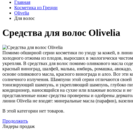
Главная
Косметика из Греции
Olivelia
Для волос
Средства для волос Olivelia
Помимо обширной серии косметики по уходу за кожей, в линии O
холодного отжима из плодов, выросших в экологически чистом
укрепляя. В средствах для волос помимо оливкового масла содер
красный виноград, шалфей, мальва, имбирь, ромашка, авокадо,
основе оливкового масла, красного винограда и алоэ. Все эт
солнечного излучения. Шампуни этой серии отличаются своей 
тонизирующий шампунь, и укрепляющий шампунь, глубоко пит
кондиционер, наносящийся на сухие или влажные волосы и не т
представленные ниже средства проверены и одобрены дерматоло
линии Olivelia не входят: минеральные масла (парафин), вазе
В этой категории нет товаров.
Продолжить
Лидеры продаж