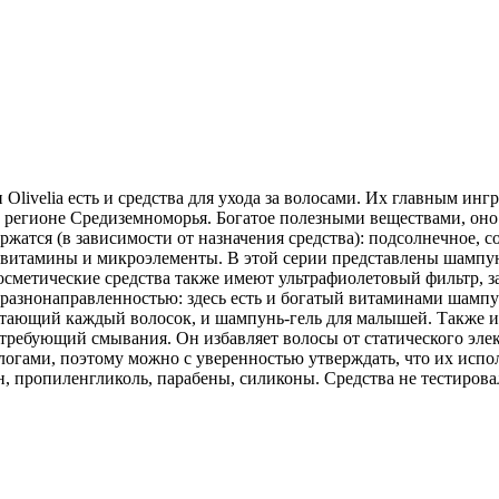
livelia есть и средства для ухода за волосами. Их главным инг
 регионе Средиземноморья. Богатое полезными веществами, оно
жатся (в зависимости от назначения средства): подсолнечное, со
 витамины и микроэлементы. В этой серии представлены шампуни
и косметические средства также имеют ультрафиолетовый фильт
разнонаправленностью: здесь есть и богатый витаминами шампу
ающий каждый волосок, и шампунь-гель для малышей. Также ин
ребующий смывания. Он избавляет волосы от статического элект
гами, поэтому можно с уверенностью утверждать, что их исполь
лин, пропиленгликоль, парабены, силиконы. Средства не тестиров