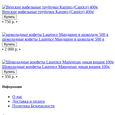
TOP
Венские вафельные трубочки Каприз (Caprice) 400g
Купить
•
750 р.
•
TOP
шоколадные кофеты Laurence Мандарин в шоколаде 500 g
Купить
•
2 000 р.
•
TOP
Шоколадные конфеты Laurence Марципан дикая вишня 100g
Купить
•
350 р.
•
Информация
О нас
Доставка и оплата
Политика Безопасности