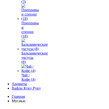
(3)
Приправы
и
специи
(18)
Бальзамические
уксусы
(8)
Чай |
Кофе (4)
Ароматы
Вафли Куку Руку
Главная
Мусакас