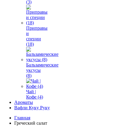
(3)
Приправы
и
специи
(18)
Бальзамические
уксусы
(8)
Чай |
Кофе (4)
Ароматы
Вафли Куку Руку
Главная
Греческий салат